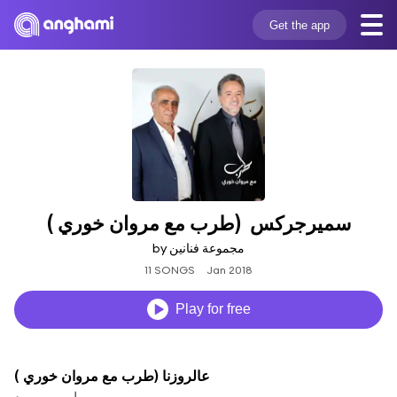
Get the app
سميرجركس  (طرب مع مروان خوري )
by مجموعة فنانين
11 SONGS
Jan 2018
Play for free
عالروزنا (طرب مع مروان خوري )
ياسين سويد