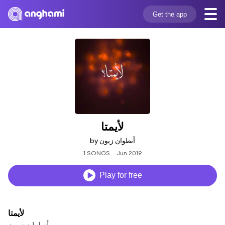
Get the app
لأيمتا
by أنطوان زيون
1 SONGS
Jun 2019
Play for free
لأيمتا
أنطوان زيون