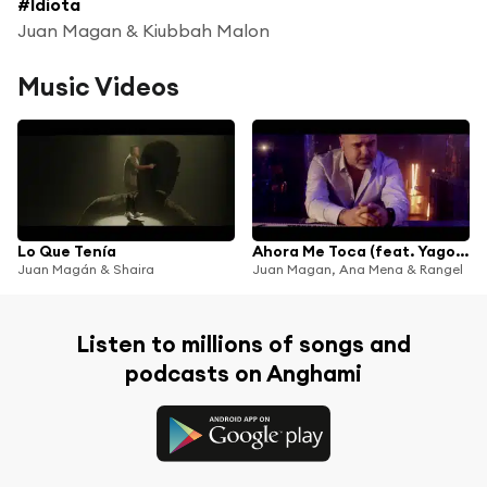
#Idiota
Juan Magan & Kiubbah Malon
Music Videos
Lo Que Tenía
Ahora Me Toca (feat. Yago Roche)
Juan Magán & Shaira
Juan Magan, Ana Mena & Rangel
Listen to millions of songs and
podcasts on Anghami