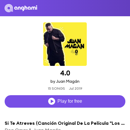
4.0
by Juan Magán
15 SONGS
Jul 2019
Play for free
Si Te Atreves (Canción Original De La Película "Los Japón")
Don Omar & Juan Magán