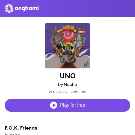
UNO
by Nacho
21 SONGS
Oct 2019
Play for free
F.O.K. Friends
Nacho