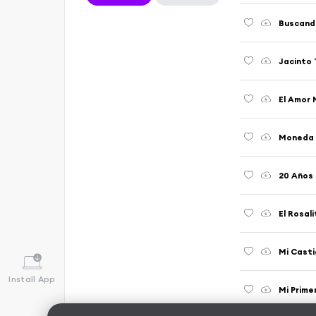
Buscando
Jacinto 
El Amor 
Moneda S
20 Años 
El Rosali
Mi Casti
Install App
Mi Prime