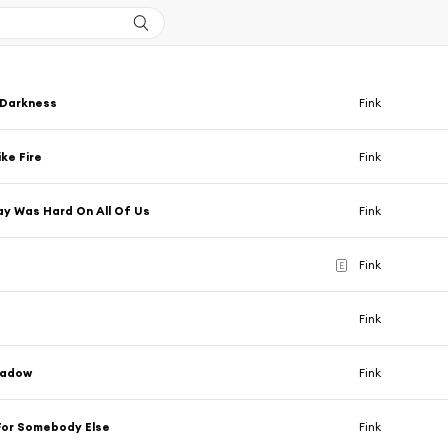
 Darkness
Fink
ike Fire
Fink
y Was Hard On All Of Us
Fink
y
Fink
E
Fink
hadow
Fink
For Somebody Else
Fink