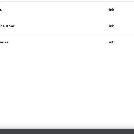
s
Fink
The Door
Fink
nrise
Fink