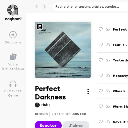
Perfect
Découvrir
Fear Is L
Yesterda
Votre
bibliothèque
Honest
Perfect
Wheels
Humeur et
Darkness
Genre
Fink
Warm S
10
TITRES
RELEASE DATE
JUIN 2011
Save It 
Écouter
J'aime