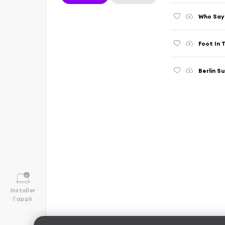
Who Say
Foot In 
Berlin Su
Installer
l'appli