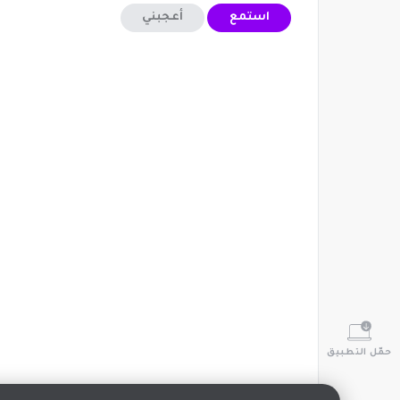
استمع
أعجبني
حمّل التطبيق