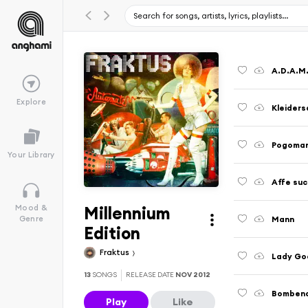
A.D.A.M
Explore
Kleider
Pogoman
Your Library
Affe suc
Millennium
Mood &
Mann
Genre
Edition
Fraktus
Lady Go
13
SONGS
RELEASE DATE
NOV 2012
Bombena
Play
Like