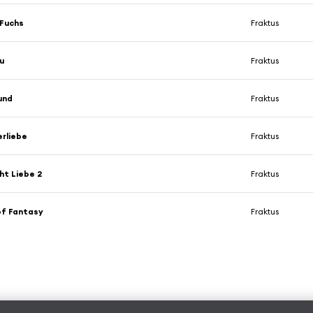
 Fuchs
Fraktus
u
Fraktus
und
Fraktus
rliebe
Fraktus
ht Liebe 2
Fraktus
of Fantasy
Fraktus