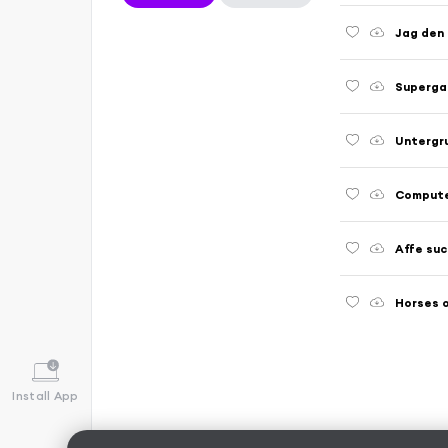
Jag den
Superga
Untergr
Compute
Affe suc
Horses 
Install App