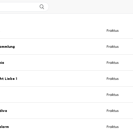
.
Fraktus
sammlung
Fraktus
ia
Fraktus
ht Liebe 1
Fraktus
Fraktus
diva
Fraktus
larm
Fraktus