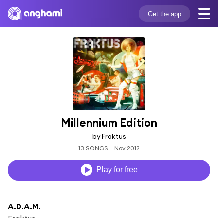
Get the app
Millennium Edition
by Fraktus
13 SONGS
Nov 2012
Play for free
A.D.A.M.
Fraktus