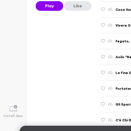
Play
Like
Cosa Vuo
Vivere O
Fegato, 
Asilo "Re
La Fine D
Portatem
Gli Spar
Install App
C'è Chi D