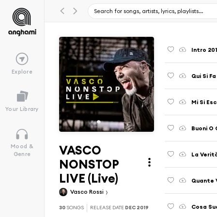
Intro 201
Explore
Qui Si Fa
Mi Si Esc
Your Library
Buoni O C
VASCO
Mood &
La Verità
Genre
NONSTOP
LIVE (Live)
Quante V
Vasco Rossi
Cosa Suc
30
SONGS
RELEASE DATE
DEC 2019