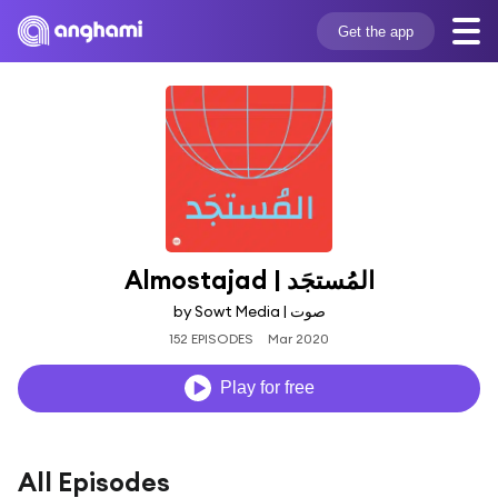
Get the app
Almostajad | المُستجَد
by Sowt Media | صوت
152 EPISODES
Mar 2020
Play for free
All Episodes