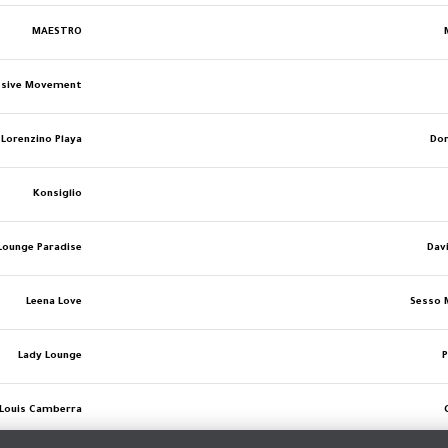
MAESTRO
ssive Movement
Lorenzino Playa
Do
Konsiglio
Lounge Paradise
Dav
Leena Love
Sesso 
Lady Lounge
Louis Camberra