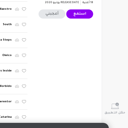
18
أغنية
RELEASE DATE
يونيو 2020
Maestro
استمع
أعجبني
South
ra Steps
Oleico
is Inside
Morbido
Perentor
حمّل التطبيق
Catarina