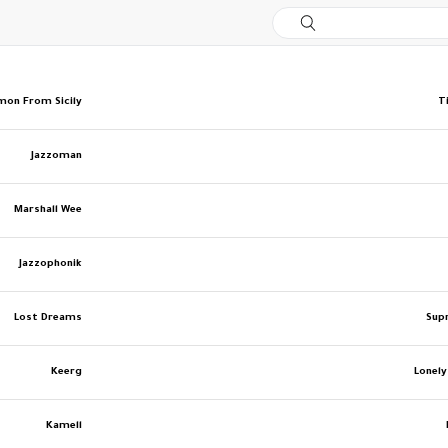
mon From Sicily
T
Jazzoman
Marshall Wee
Jazzophonik
Lost Dreams
Sup
Keerg
Lonel
Kamell