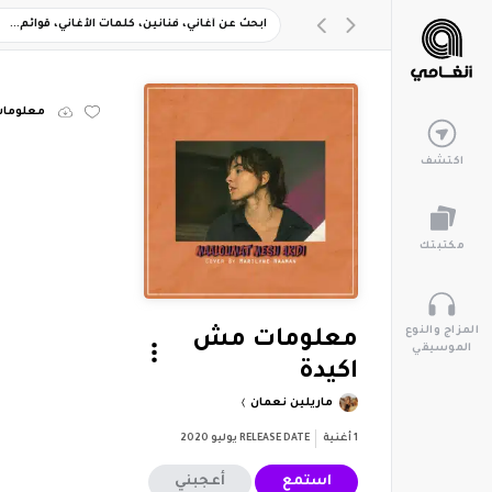
معلومات
اكتشف
مكتبتك
المزاج والنوع
معلومات مش
الموسيقي
اكيدة
ماريلين نعمان
1
أغنية
RELEASE DATE
يوليو 2020
استمع
أعجبني