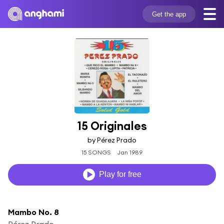
Get the app
15 Originales
by Pérez Prado
15 SONGS
Jan 1989
Play for free
Mambo No. 8
Pérez Prado