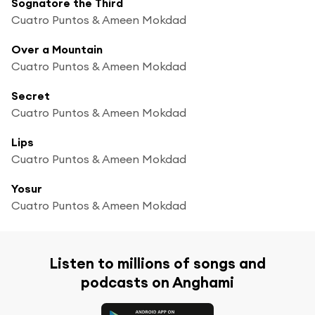
Sognatore the Third
Cuatro Puntos & Ameen Mokdad
Over a Mountain
Cuatro Puntos & Ameen Mokdad
Secret
Cuatro Puntos & Ameen Mokdad
Lips
Cuatro Puntos & Ameen Mokdad
Yosur
Cuatro Puntos & Ameen Mokdad
Listen to millions of songs and
podcasts on Anghami