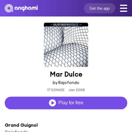
Get the app
Mar Dulce
by Bajofondo
17 SONGS
Jan 2008
Play for free
Grand Guignol
Bajofondo