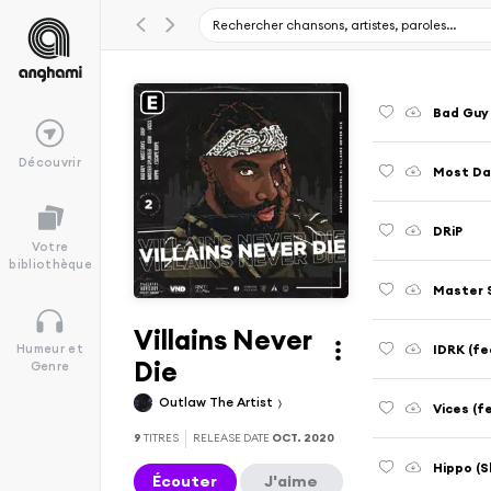
Bad Guy
Découvrir
Most Day
DRiP
Votre
bibliothèque
Master S
Villains Never
IDRK (fe
Humeur et
Die
Genre
Outlaw The Artist
Vices (f
9
TITRES
RELEASE DATE
OCT. 2020
Hippo (S
Écouter
J'aime