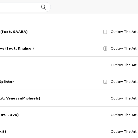
 (feat. SAARA)
Outlaw The Arti
E
s (feat. Khalisol)
Outlaw The Arti
E
Outlaw The Arti
plinter
Outlaw The Arti
E
at. VenessaMichaels)
Outlaw The Arti
eat. LUVK)
Outlaw The Arti
kit)
Outlaw The Arti