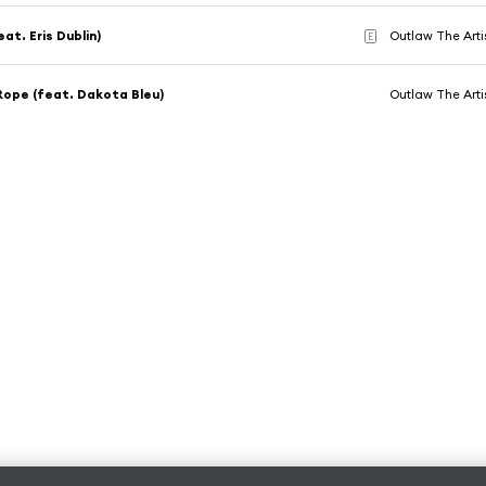
at. Eris Dublin)
Outlaw The Arti
E
ope (feat. Dakota Bleu)
Outlaw The Arti