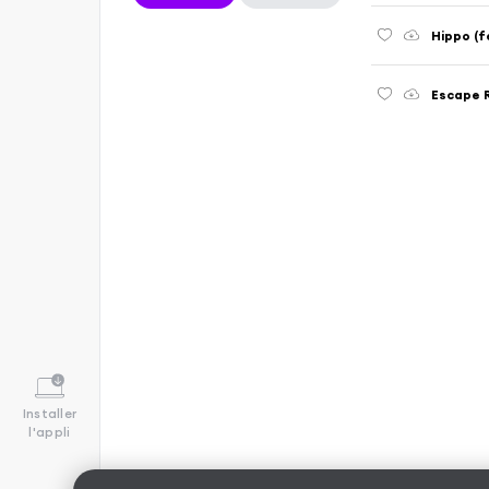
Hippo (fe
Escape R
Installer
l'appli