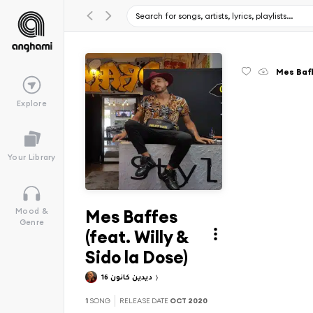
Mes Baff
Explore
Your Library
Mes Baffes
Mood &
Genre
(feat. Willy &
Sido la Dose)
ديدين كانون 16
1
SONG
RELEASE DATE
OCT 2020