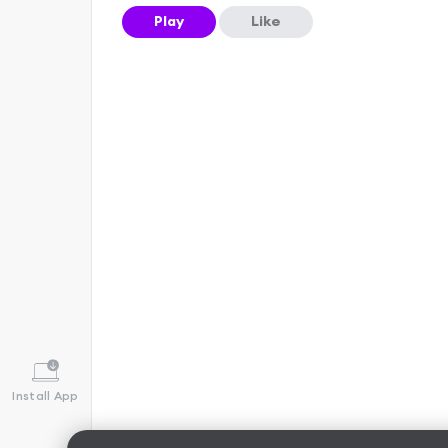
Play
Like
Install App