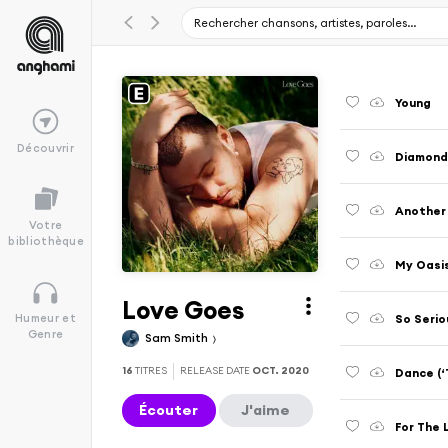
Young
Découvrir
Diamond
Another
Votre
bibliothèque
My Oasis
Love Goes
So Serio
Humeur et
Genre
Sam Smith
16
TITRES
RELEASE DATE
OCT. 2020
Dance (‘
Écouter
J'aime
For The 