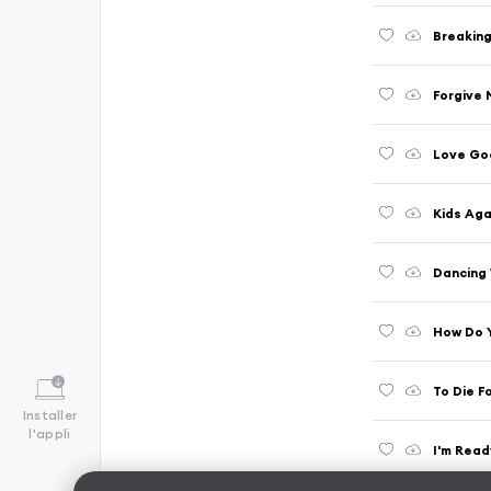
Breakin
Forgive 
Love Go
Kids Aga
Dancing 
How Do Y
To Die F
Installer
l'appli
I'm Read