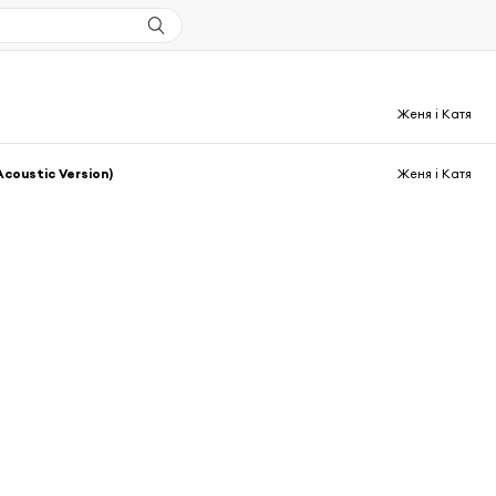
Женя і Катя
coustic Version)
Женя і Катя