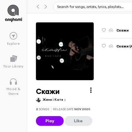
Скажи
Explore
Скажи (A
Your Library
Скажи
Mood &
Genre
Женя і Катя
2
SONGS
RELEASE DATE
NOV 2020
Play
Like