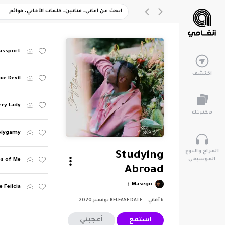
assport
اكتشف
ue Devil
ery Lady
مكتبتك
olygamy
المزاج والنوع
Studying
الموسيقي
es of Me
Abroad
Masego
e Felicia
نوفمبر 2020
RELEASE DATE
أغاني
6
أعجبني
استمع