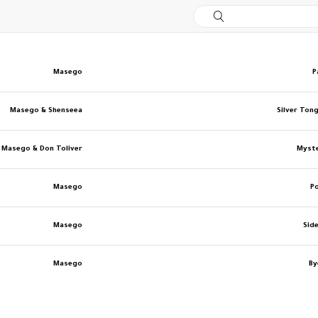
Masego
P
Masego & Shenseea
Silver Tong
Masego & Don Toliver
Myst
Masego
P
Masego
Sid
Masego
By