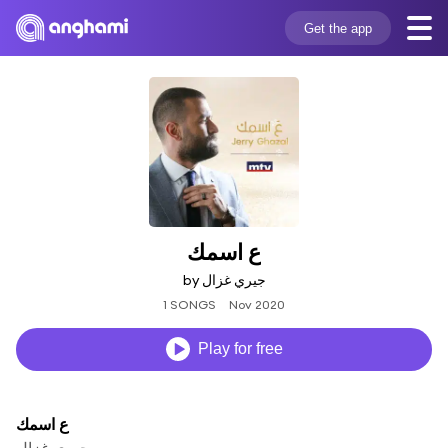
Get the app
ع اسمك
by جيري غزال
1 SONGS
Nov 2020
Play for free
ع اسمك
جيري غزال