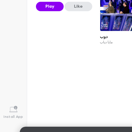
Play
Like
دوب
مايا دياب
Install App