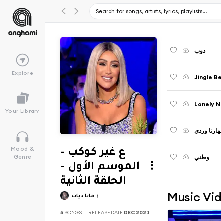
دوب
Explore
Your Library
هارنا وردي
Mood &
ع غير كوكب -
وطني
Genre
الموسم الأول -
الحلقة الثانية
Music Vi
مايا دياب
5
SONGS
RELEASE DATE
DEC 2020