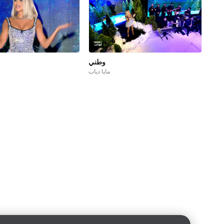
وطني
مايا دياب