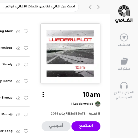
ing Glow
اكتشف
Precious
Slowly
مكتبتك
ay Home
المزاج والنوع
10am
الموسيقي
 Breeze
Luederwaldt
13
أغنية
RELEASE DATE
يناير 2014
Momiji
استمع
أعجبني
er Song