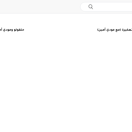
لتعكيرة (مع مودي أمين)
حلقولو ومودي أم