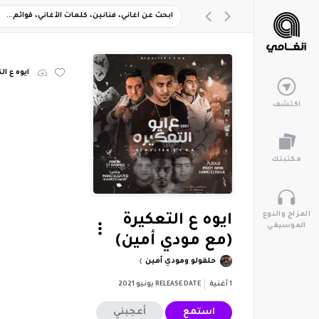
ايوه ع ا
اكتشف
مكتبتك
المزاج والنوع
ايوه ع التعكيرة
الموسيقي
(مع مودي أمين)
حلقولو ومودي أمين
1
أغنية
RELEASE DATE
يونيو 2021
استمع
أعجبني