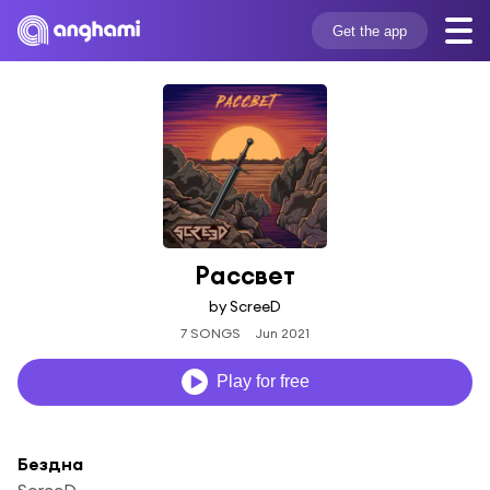
Get the app
Рассвет
by ScreeD
7 SONGS
Jun 2021
Play for free
Бездна
ScreeD