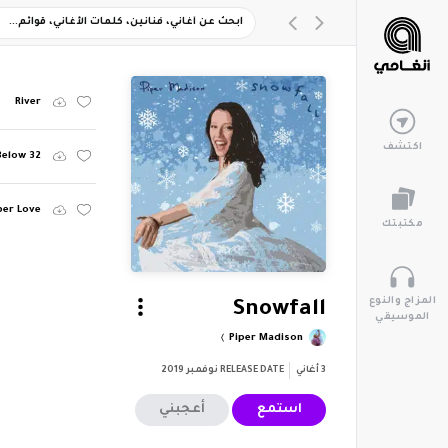
River
اكتشف
Below 32
er Love
مكتبتك
المزاج والنوع
Snowfall
الموسيقي
Piper Madison
3
أغاني
RELEASE DATE
نوفمبر 2019
استمع
أعجبني