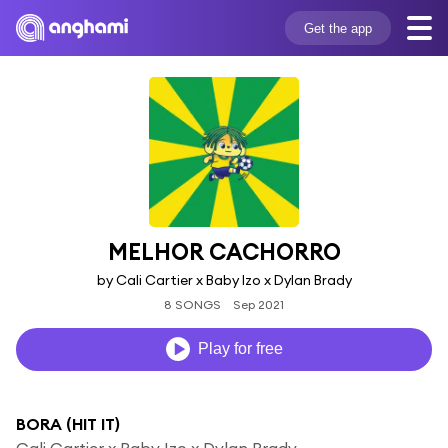
Get the app
MELHOR CACHORRO
by Cali Cartier x Baby Izo x Dylan Brady
8 SONGS
Sep 2021
Play for free
BORA (HIT IT)
Cali Cartier x Baby Izo x Dylan Brady