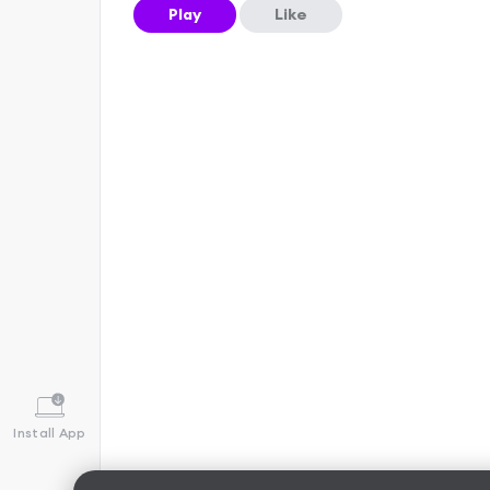
Play
Like
Install App