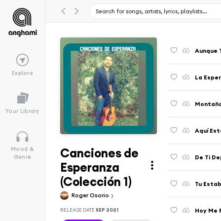
Aunque 
Explore
La Esper
Montaña
Your Library
Aquí Est
Canciones de
Mood &
De Ti D
Genre
Esperanza
(Colección 1)
Tu Estab
Roger Osorio
RELEASE DATE
SEP 2021
Hoy Me R