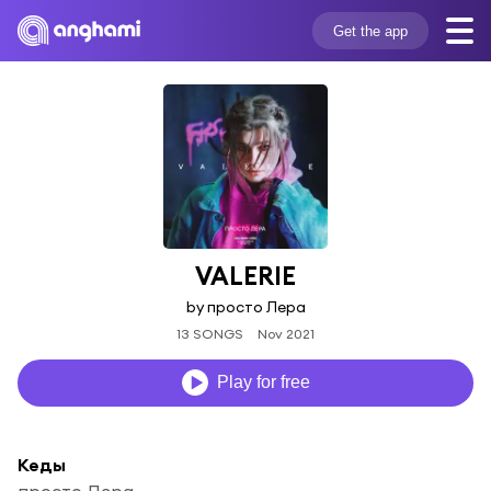
Get the app
VALERIE
by просто Лера
13 SONGS
Nov 2021
Play for free
Кеды
просто Лера