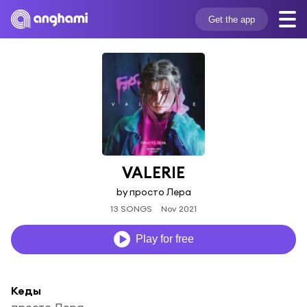
Get the app
VALERIE
by просто Лера
13 SONGS
Nov 2021
Play for free
Кеды
просто Лера