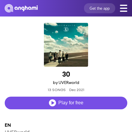
Get the app
30
by UVERworld
13 SONGS
Dec 2021
Play for free
EN
UVERworld