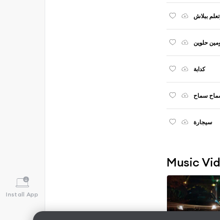
تعلم ببلاش
مين حلوين
كدابة
اح سماح
سيجارة
Music Vi
Install App