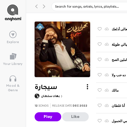
عالى أدلعك
Explore
يالي طويلة
ملين الصح
Your Library
ده حب ولا
Mood &
سيجارة
مالك
Genre
بهاء سلطان
أنا غلطان
12
SONGS
RELEASE DATE
DEC 2022
Play
Like
مي الحمول