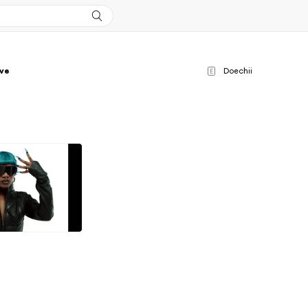
ive
Doechii
E