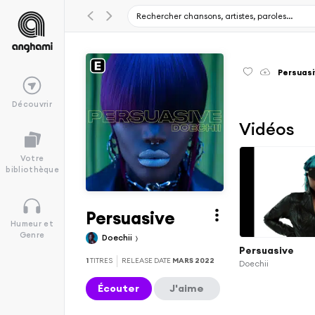
Persuas
Découvrir
Vidéos
Votre
bibliothèque
Persuasive
Humeur et
Genre
Doechii
Persuasive
1
TITRES
RELEASE DATE
MARS 2022
Doechii
Écouter
J'aime