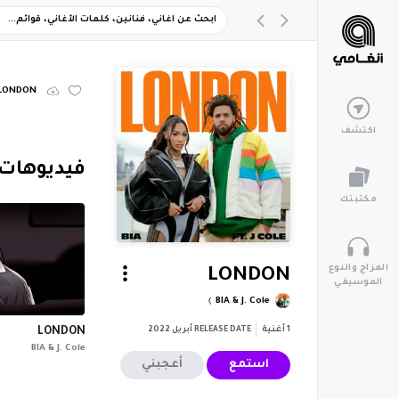
LONDON
اكتشف
‏فيديوهات
مكتبتك
المزاج والنوع
LONDON
الموسيقي
BIA & J. Cole
1
أغنية
RELEASE DATE
أبريل 2022
LONDON
BIA & J. Cole
استمع
أعجبني