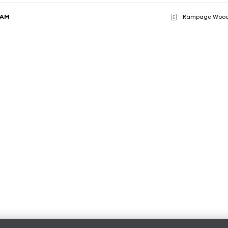
SAM
Rampage Wood 
E