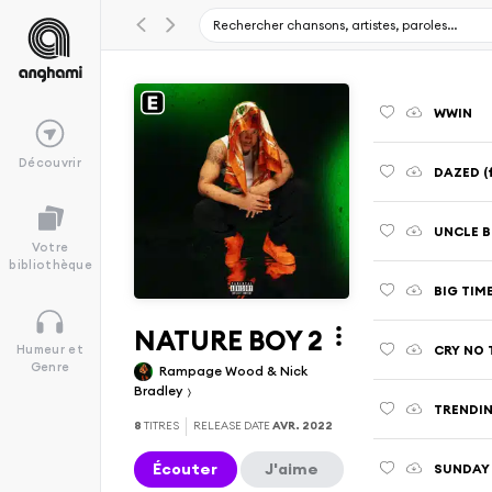
WWIN
Découvrir
DAZED (f
UNCLE 
Votre
bibliothèque
BIG TIME
NATURE BOY 2
CRY NO 
Humeur et
Genre
Rampage Wood & Nick
Bradley
TRENDIN
8
TITRES
RELEASE DATE
AVR. 2022
Écouter
J'aime
SUNDAY 