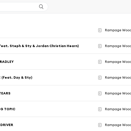
Rampage Wood 
E
eat. Steph & Sty & Jordan Christian Hearn)
Rampage Wood 
E
BRADLEY
Rampage Wood 
E
 (feat. Dzy & Sty)
Rampage Wood 
E
TEARS
Rampage Wood 
E
G TOPIC
Rampage Wood 
E
DRIVER
Rampage Wood 
E