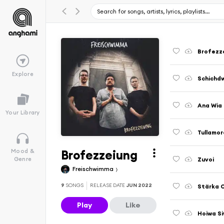
Brofezz
Explore
Schichd
Ana Wia 
Your Library
Tullamor
Brofezzeiung
Mood &
Zuvoi
Genre
Freischwimma
9
SONGS
RELEASE DATE
JUN 2022
Stärka 
Play
Like
Hoiwa S