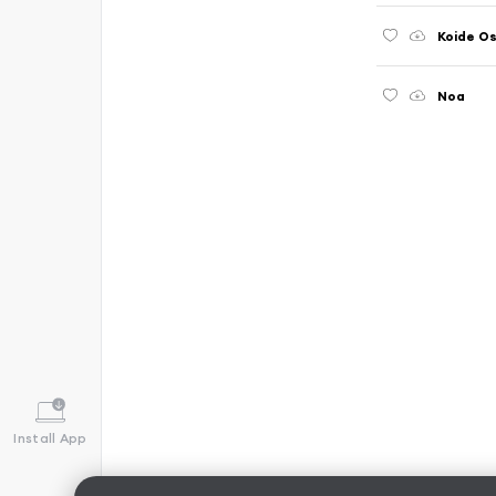
Koide O
Noa
Install App