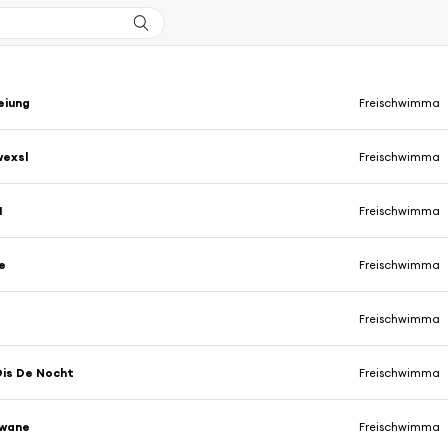
eiung
Freischwimma
wexsl
Freischwimma
I
Freischwimma
e
Freischwimma
Freischwimma
Ois De Nocht
Freischwimma
iwane
Freischwimma