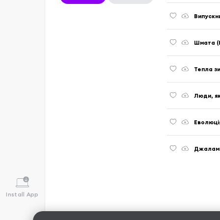
Випускни
Шмата (
Тепла зи
Люди, як
Еволюція
Джаламб
Install App