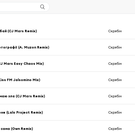
ай (CJ Mars Remix)
Скрябін
тографії (A. Muzon Remix)
Скрябін
CJ Mars Easy Chaos Mix)
Скрябін
iss FM Jalsomino Mix)
Скрябін
маю зла (CJ Mars Remix)
Скрябін
не (Lalo Project Remix)
Скрябін
 сама (Own Remix)
Скрябін