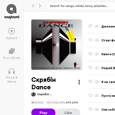
Джаламб
Explore
Старі фо
Квінти (
Your Library
Падай (K
Скрябін
Mood &
Я не три
Genre
Dance
Скрябін
Пусти ме
13
SONGS
RELEASE DATE
APR 2010
Спи собі
Play
Like