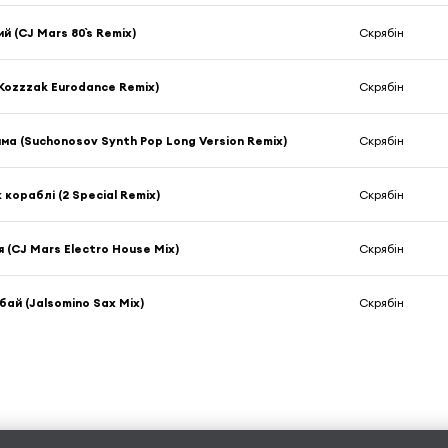
й (CJ Mars 80`s Remix)
Скрябін
Kozzzak Eurodance Remix)
Скрябін
ма (Suchonosov Synth Pop Long Version Remix)
Скрябін
 кораблі (2 Special Remix)
Скрябін
 (CJ Mars Electro House Mix)
Скрябін
ай (Jalsomino Sax Mix)
Скрябін