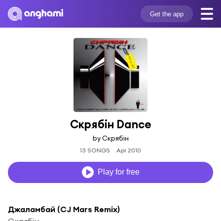
Get the app
Скрябін Dance
by Скрябін
13 SONGS
Apr 2010
Play for free
Джаламбай (CJ Mars Remix)
Скрябін