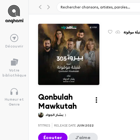
بلة موقوتة
Découvrir
Votre
bibliothèque
Qonbulah
Humeur et
Mawkutah
Genre
بشار الجواد
1
TITRES
RELEASE DATE
JUIN 2022
Écouter
J'aime