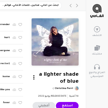
urrender
اكتشف
hurt
vergone
مكتبتك
 rector)
المزاج والنوع
a lighter shade
الموسيقي
home
of blue
Christina Perri
like you
14
أغنية
RELEASE DATE
يوليو 2022
fever
استمع
أعجبني