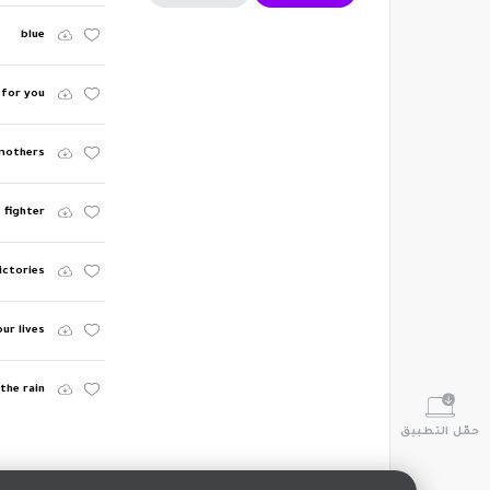
blue
t for you
mothers
fighter
victories
ur lives
 the rain
حمّل التطبيق