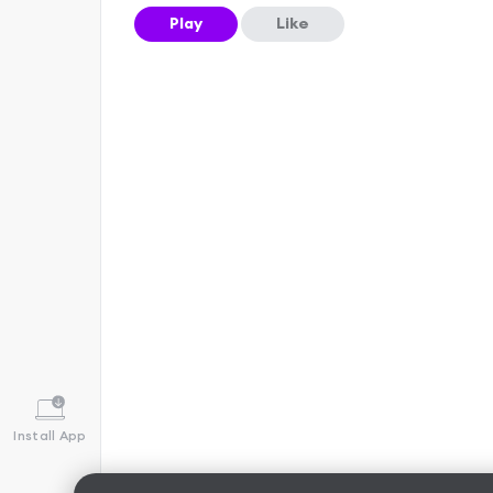
Play
Like
Install App