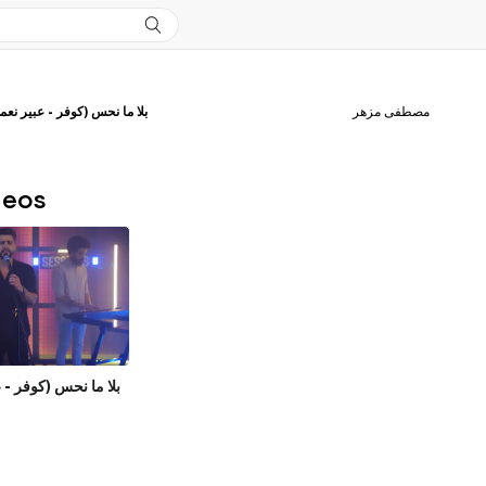
مصطفى مزهر
بلا ما نحس (كوفر - عبير نعم]
deos
بلا ما نحس (كوفر - ]