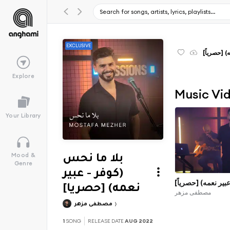
EXCLUSIVE
ه) [حصرياً
Explore
Music Vi
Your Library
Mood &
بلا ما نحس
Genre
(كوفر - عبير
عبير نعمه) [حصرياً
نعمه) [حصريا]
مصطفى مزهر
مصطفى مزهر
1
SONG
RELEASE DATE
AUG 2022