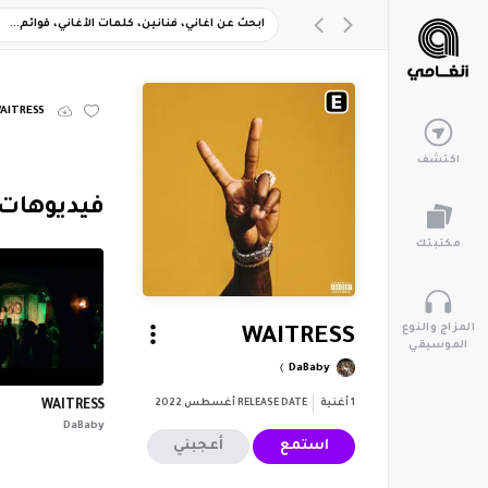
AITRESS
اكتشف
‏فيديوهات
مكتبتك
المزاج والنوع
WAITRESS
الموسيقي
DaBaby
1
أغنية
RELEASE DATE
أغسطس 2022
WAITRESS
DaBaby
استمع
أعجبني