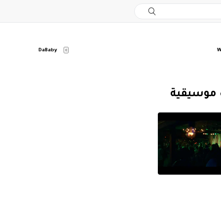
DaBaby
W
E
 موسيقية