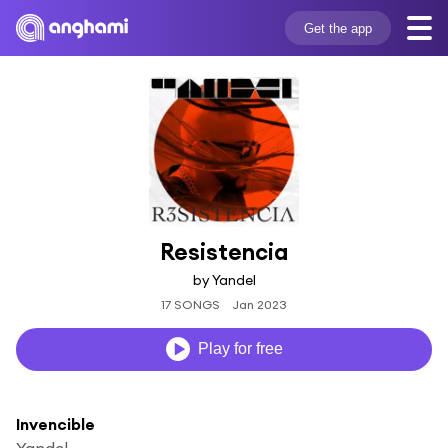
Get the app
Resistencia
by Yandel
17 SONGS
Jan 2023
Play for free
Invencible
Yandel