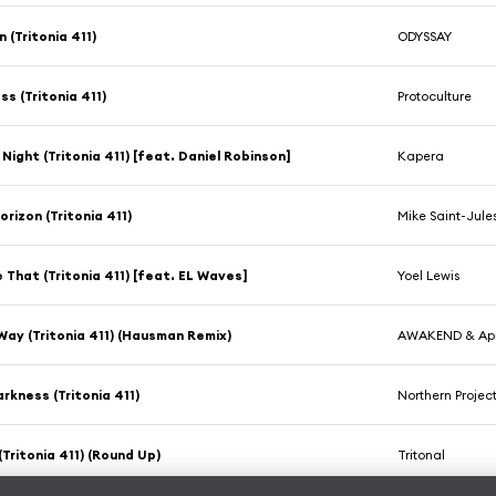
 (Tritonia 411)
ODYSSAY
ss (Tritonia 411)
Protoculture
 Night (Tritonia 411) [feat. Daniel Robinson]
Kapera
orizon (Tritonia 411)
Mike Saint-Jule
e That (Tritonia 411) [feat. EL Waves]
Yoel Lewis
Way (Tritonia 411) (Hausman Remix)
AWAKEND & Apr
arkness (Tritonia 411)
Northern Projec
(Tritonia 411) (Round Up)
Tritonal