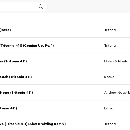
(Intro)
Tritonal
(Tritonia 411) (Coming Up, Pt. 1)
Tritonal
y (Tritonia 411)
Holen & Nosila
each (Tritonia 411)
Kozua
 None (Tritonia 411)
Andrew Nagy & 
tonia 411)
Estiva
 (Tritonia 411) (Alex Breitling Remix)
Tritonal