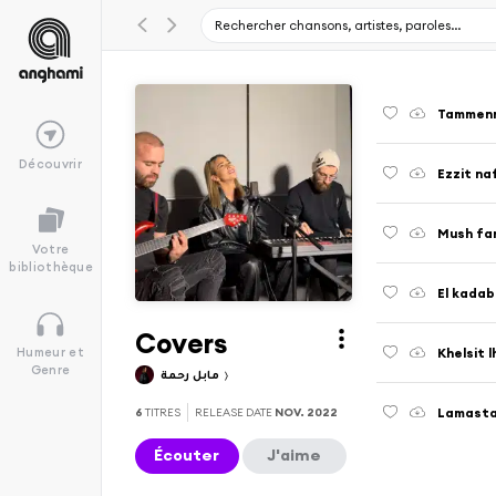
Tammenni
Découvrir
Ezzit na
Mush far
Votre
bibliothèque
El kada
Covers
Khelsit l
Humeur et
Genre
مابل رحمة
Lamast
6
TITRES
RELEASE DATE
NOV. 2022
Écouter
J'aime