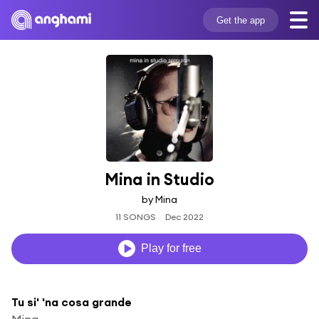
Get the app
Mina in Studio
by Mina
11 SONGS
Dec 2022
Play for free
Tu si' 'na cosa grande
Mina