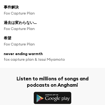
事件解決
Fox Capture Plan
過去は変わらない…
Fox Capture Plan
希望
Fox Capture Plan
never ending warmth
fox capture plan & Issui Miyamoto
Listen to millions of songs and
podcasts on Anghami