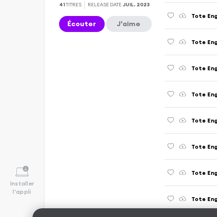
41
TITRES
RELEASE DATE
JUIL. 2023
Tote Enge
Écouter
J'aime
Tote Enge
Tote Enge
Tote Enge
Tote Enge
Tote Enge
Tote Enge
Installer
l'appli
Tote Enge