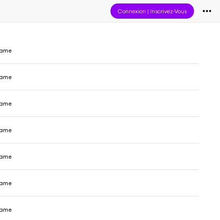
Connexion
|
Inscrivez-Vous
adame
adame
adame
adame
adame
adame
adame