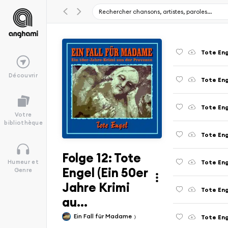
Tote Enge
Découvrir
Tote Enge
Tote Enge
Votre
bibliothèque
Tote Enge
Folge 12: Tote
Tote Enge
Humeur et
Engel (Ein 50er
Genre
Jahre Krimi
Tote Enge
au...
Ein Fall für Madame
Tote Enge