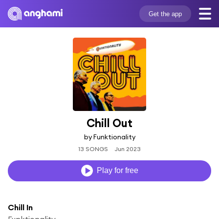
Get the app
Chill Out
by Funktionality
13 SONGS
Jun 2023
Play for free
Chill In
Funktionality